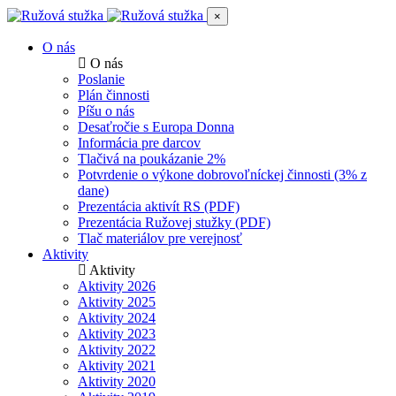
×
O nás
O nás
Poslanie
Plán činnosti
Píšu o nás
Desaťročie s Europa Donna
Informácia pre darcov
Tlačivá na poukázanie 2%
Potvrdenie o výkone dobrovoľníckej činnosti (3% z
dane)
Prezentácia aktivít RS (PDF)
Prezentácia Ružovej stužky (PDF)
Tlač materiálov pre verejnosť
Aktivity
Aktivity
Aktivity 2026
Aktivity 2025
Aktivity 2024
Aktivity 2023
Aktivity 2022
Aktivity 2021
Aktivity 2020