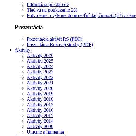
Informácia pre darcov
Tlačivá na poukázanie 2%
Potvrdenie o výkone dobrovoľníckej činnosti (3% z dane
Prezentácia
Prezentácia aktivít RS (PDF)
Prezentácia Ružovej stužky (PDF)
Aktivity
Aktivity 2026
Aktivity 2025
Aktivity 2024
Aktivity 2023
Aktivity 2022
Aktivity 2021
Aktivity 2020
Aktivity 2019
Aktivity 2018
Aktivity 2017
Aktivity 2016
Aktivity 2015
Aktivity 2014
Aktivity 2009
Umenie a humanita