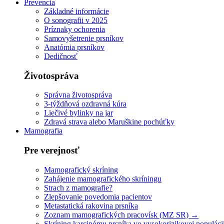
Prevencia
Základné informácie
O sonografii v 2025
Príznaky ochorenia
Samovyšetrenie prsníkov
Anatómia prsníkov
Dedičnosť
Životospráva
Správna životospráva
3-týždňová ozdravná kúra
Liečivé bylinky na jar
Zdravá strava alebo Maruškine pochúťky
Mamografia
Pre verejnosť
Mamografický skríning
Zahájenie mamografického skríningu
Strach z mamografie?
Zlepšovanie povedomia pacientov
Metastatická rakovina prsníka
Zoznam mamografických pracovísk (MZ SR) →
Skríning karcinómu prsníka vo vysokorizikovej populáci