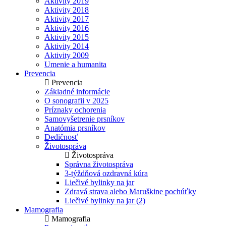
Aktivity 2019
Aktivity 2018
Aktivity 2017
Aktivity 2016
Aktivity 2015
Aktivity 2014
Aktivity 2009
Umenie a humanita
Prevencia
Prevencia
Základné informácie
O sonografii v 2025
Príznaky ochorenia
Samovyšetrenie prsníkov
Anatómia prsníkov
Dedičnosť
Životospráva
Životospráva
Správna životospráva
3-týždňová ozdravná kúra
Liečivé bylinky na jar
Zdravá strava alebo Maruškine pochúťky
Liečivé bylinky na jar (2)
Mamografia
Mamografia