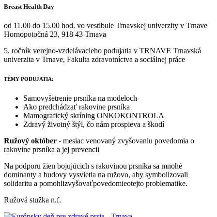
Breast Health Day
od 11.00 do 15.00 hod. vo vestibule Trnavskej univerzity v Trnave
Hornopotočná 23, 918 43 Trnava
5. ročník verejno-vzdelávacieho podujatia v TRNAVE Trnavská
univerzita v Trnave, Fakulta zdravotníctva a sociálnej práce
TÉMY PODUJATIA:
Samovyšetrenie prsníka na modeloch
Ako predchádzať rakovine prsníka
Mamografický skríning ONKOKONTROLA
Zdravý životný štýl, čo nám prospieva a škodí
Ružový október
- mesiac venovaný zvyšovaniu povedomia o
rakovine prsníka a jej prevencii
Na podporu žien bojujúcich s rakovinou prsníka sa mnohé
dominanty a budovy vysvietia na ružovo, aby symbolizovali
solidaritu a pomohlizvyšovaťpovedomieotejto problematike.
Ružová stužka n.f.