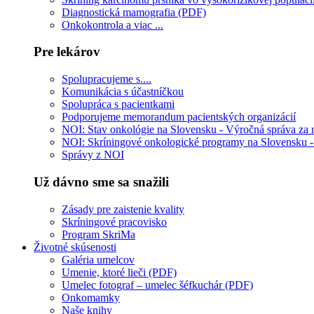
Diagnostická mamografia (PDF)
Onkokontrola a viac ...
Pre lekárov
Spolupracujeme s....
Komunikácia s účastníčkou
Spolupráca s pacientkami
Podporujeme memorandum pacientských organizácií
NOI: Stav onkológie na Slovensku - Výročná správa za
NOI: Skríningové onkologické programy na Slovensku 
Správy z NOI
Už dávno sme sa snažili
Zásady pre zaistenie kvality
Skríningové pracovisko
Program SkriMa
Životné skúsenosti
Galéria umelcov
Umenie, ktoré lieči (PDF)
Umelec fotograf – umelec šéfkuchár (PDF)
Onkomamky
Naše knihy