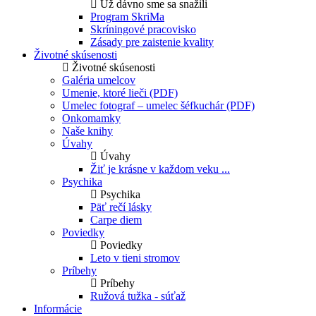
Už dávno sme sa snažili
Program SkriMa
Skríningové pracovisko
Zásady pre zaistenie kvality
Životné skúsenosti
Životné skúsenosti
Galéria umelcov
Umenie, ktoré lieči (PDF)
Umelec fotograf – umelec šéfkuchár (PDF)
Onkomamky
Naše knihy
Úvahy
Úvahy
Žiť je krásne v každom veku ...
Psychika
Psychika
Päť rečí lásky
Carpe diem
Poviedky
Poviedky
Leto v tieni stromov
Príbehy
Príbehy
Ružová tužka - súťaž
Informácie