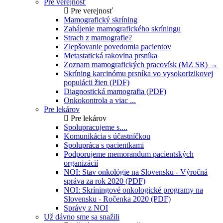
Pre verejnosť
Pre verejnosť
Mamografický skríning
Zahájenie mamografického skríningu
Strach z mamografie?
Zlepšovanie povedomia pacientov
Metastatická rakovina prsníka
Zoznam mamografických pracovísk (MZ SR) →
Skríning karcinómu prsníka vo vysokorizikovej
populácii žien (PDF)
Diagnostická mamografia (PDF)
Onkokontrola a viac ...
Pre lekárov
Pre lekárov
Spolupracujeme s....
Komunikácia s účastníčkou
Spolupráca s pacientkami
Podporujeme memorandum pacientských
organizácií
NOI: Stav onkológie na Slovensku - Výročná
správa za rok 2020 (PDF)
NOI: Skríningové onkologické programy na
Slovensku - Ročenka 2020 (PDF)
Správy z NOI
Už dávno sme sa snažili