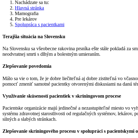
Nachádzate sa tu:
Hlavná stránka
Mamografia
Pre lekárov
Spolupráca s pacientkami
Terajšia situácia na Slovensku
Na Slovensku sa všeobecne rakovina prsníka ešte stále pokladá za sm
neodvratnej smrti s dlhým a bolestným umieraním.
Zlepšovanie povedomia
Málo sa vie o tom, že je dobre liečiteľná aj dobre zistiteľná vo vča
pomocť zmeniť samotné pacientky otvorenými diskusiami na danú tému
Využívanie skúseností pacientiek v skríningovom procese
Pacientske organizácie majú jedinečné a nezastupiteľné miesto vo vyh
systému zdravotnej starostlivosti od regulačných systémov, lekárov, p
silných a slabých stránkach.
Zlepšovanie skríningového procesu v spolupráci s pacientskymi 