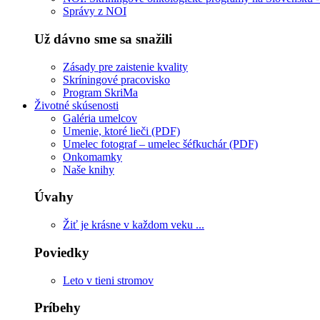
Správy z NOI
Už dávno sme sa snažili
Zásady pre zaistenie kvality
Skríningové pracovisko
Program SkriMa
Životné skúsenosti
Galéria umelcov
Umenie, ktoré lieči (PDF)
Umelec fotograf – umelec šéfkuchár (PDF)
Onkomamky
Naše knihy
Úvahy
Žiť je krásne v každom veku ...
Poviedky
Leto v tieni stromov
Príbehy