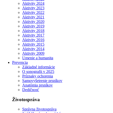
Aktivity 2024
Aktivity 2023
Aktivity 2022
Aktivity 2021
Aktivity 2020
Aktivity 2019
Aktivity 2018
Aktivity 2017
Aktivity 2016
Aktivity 2015
Aktivity 2014
Aktivity 2009
Umenie a humanita
Prevencia
Základné informácie
O sonografii v 2025
Príznaky ochorenia
Samovyšetrenie prsníkov
Anatómia prsníkov
Dedičnosť
Životospráva
Správna životospráva