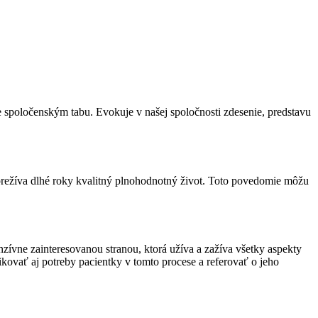
e spoločenským tabu. Evokuje v našej spoločnosti zdesenie, predstavu
u prežíva dlhé roky kvalitný plnohodnotný život. Toto povedomie môžu
nzívne zainteresovanou stranou, ktorá užíva a zažíva všetky aspekty
ikovať aj potreby pacientky v tomto procese a referovať o jeho