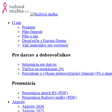
O nás
Poslanie
Plán činnosti
Píšu o nás
Desaťročie s Europa Donna
Tlač materiálov pre verejnosť
Pre darcov a dobrovoľníkov
Informácia pre darcov
Tlačivá na poukázanie 2%
Potvrdenie o výkone dobrovoľníckej činnosti (3% z dane
Prezentácia
Prezentácia aktivít RS (PDF)
Prezentácia Ružovej stužky (PDF)
Aktivity
Aktivity 2026
Aktivity 2025