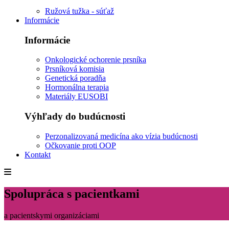
Ružová tužka - súťaž
Informácie
Informácie
Onkologické ochorenie prsníka
Prsníková komisia
Genetická poradňa
Hormonálna terapia
Materiály EUSOBI
Výhľady do budúcnosti
Perzonalizovaná medicína ako vízia budúcnosti
Očkovanie proti OOP
Kontakt
Spolupráca s pacientkami
a pacientskymi organizáciami