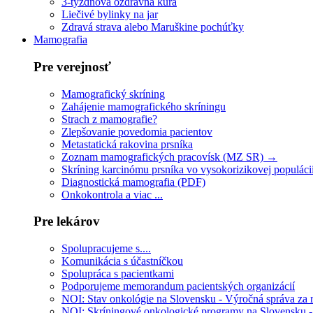
3-týždňová ozdravná kúra
Liečivé bylinky na jar
Zdravá strava alebo Maruškine pochúťky
Mamografia
Pre verejnosť
Mamografický skríning
Zahájenie mamografického skríningu
Strach z mamografie?
Zlepšovanie povedomia pacientov
Metastatická rakovina prsníka
Zoznam mamografických pracovísk (MZ SR) →
Skríning karcinómu prsníka vo vysokorizikovej populáci
Diagnostická mamografia (PDF)
Onkokontrola a viac ...
Pre lekárov
Spolupracujeme s....
Komunikácia s účastníčkou
Spolupráca s pacientkami
Podporujeme memorandum pacientských organizácií
NOI: Stav onkológie na Slovensku - Výročná správa za
NOI: Skríningové onkologické programy na Slovensku 