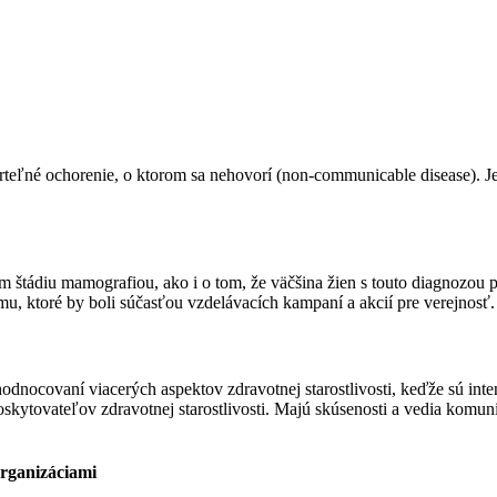
rteľné ochorenie, o ktorom sa nehovorí (non-communicable disease). J
snom štádiu mamografiou, ako i o tom, že väčšina žien s touto diagnozo
, ktoré by boli súčasťou vzdelávacích kampaní a akcií pre verejnosť.
odnocovaní viacerých aspektov zdravotnej starostlivosti, keďže sú inte
oskytovateľov zdravotnej starostlivosti. Majú skúsenosti a vedia komun
organizáciami